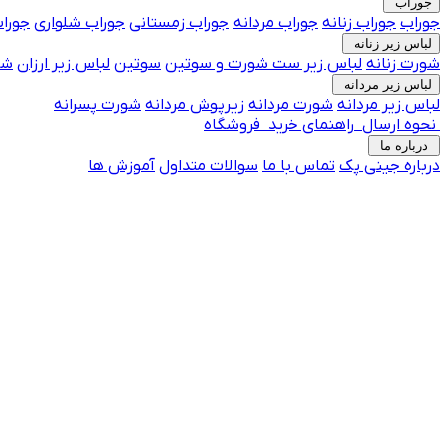
جوراب
جوراب
جوراب زنانه
جوراب مردانه
جوراب زمستانی
جوراب شلواری
جوراب
لباس زیر زنانه
شورت زنانه
لباس زیر
ست شورت و سوتین
سوتین
لباس زیر ارزان
شو
لباس زیر مردانه
لباس زیر مردانه
شورت مردانه
زیرپوش مردانه
شورت پسرانه
نحوه ارسال
راهنمای خرید
فروشگاه
درباره ما
درباره جینی پک
تماس با ما
جوراب فانتزی پرفروش
سوالات متداول
آموزش ها