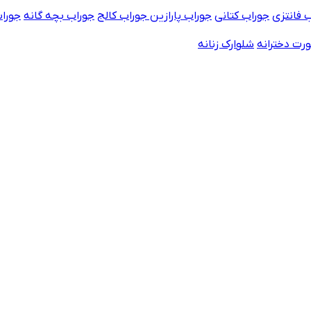
 فانتزی
جوراب کتانی
جوراب پارازین
جوراب کالج
جوراب بچه گانه
جورا
رت دخترانه
شلوارک زنانه