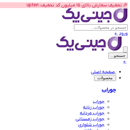
🚚 ارسال رایگان سفارش بالای 10 میلیون
ورود
0
جستجو...
پیشنهاد های لباس زیر زنانه
0
صفحه اصلی
‌محصولات
جوراب
جوراب
جوراب زنانه
جوراب مردانه
جوراب زمستانی
جوراب شلواری