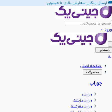
🎉 تخفیف سفارش بالای 15 میلیون کد تخفیف: upten
ورود
0
جستجو...
0
صفحه اصلی
‌محصولات
جوراب
پیشنهاد های لباس زیر زنانه
جوراب
جوراب زنانه
جوراب مردانه