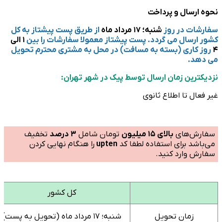
ارسال و پرداخت
ات در روز
شنبه؛ 17 مرداد ماه
از طریق پست پیشتاز به کل
ارسال می گردد. پست پیشتاز معمولا سفارشات را بین
1 الی
 کاری (بسته به مسافت) در محل به مشتری محترم تحویل
هد.
ترین زمان ارسال توسط پیک در شهر تهران:
ال تا اطلاع ثانوی
رش‌های
بالای ۱۵ میلیون
تومان شامل
3 درصد
تخفیف
اشد برای استفاده لطفا کد
upten
را هنگام نهایی کردن
ش وارد کنید.
کل کشور
زمان تحویل
شنبه؛ 17 مرداد ماه (تحویل به پست)