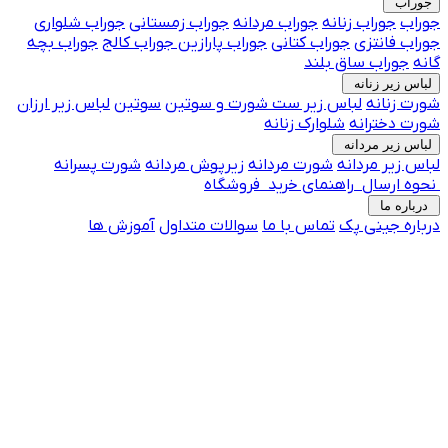
ب
جوراب زنانه
جوراب مردانه
جوراب زمستانی
جوراب شلواری
 فانتزی
جوراب کتانی
جوراب پارازین
جوراب کالج
جوراب بچه
وراب ساق بلند
زیر زنانه
زنانه
لباس زیر
ست شورت و سوتین
سوتین
لباس زیر ارزان
دخترانه
شلوارک زنانه
زیر مردانه
زیر مردانه
شورت مردانه
زیرپوش مردانه
شورت پسرانه
ارسال
راهنمای خرید
فروشگاه
ه ما
ه جینی پک
تماس با ما
جوراب فانتزی پرفروش
سوالات متداول
آموزش ها