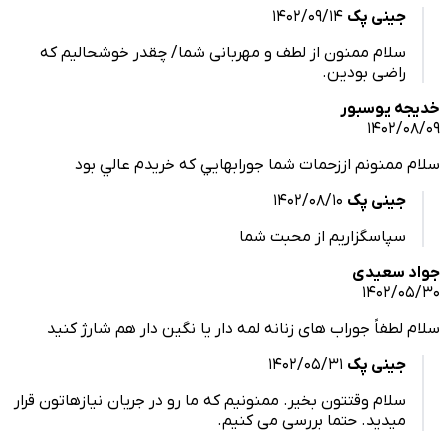
جینی پک
1402/09/14
سلام ممنون از لطف و مهربانی شما/ چقدر خوشحالیم که
راضی بودین.
 يوسبور
1402/
ممنونم اززحمات شما جورابهايي كه خريدم عالي بود
جینی پک
1402/08/10
سپاسگزاریم از محبت شما
 سعیدی
1402/
طفاً جوراب های زنانه لمه دار یا نگین دار هم شارژ کنید
جینی پک
1402/05/31
سلام وقتتون بخیر. ممنونیم که ما رو در جریان نیازهاتون قرار
میدید. حتما بررسی می کنیم.