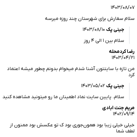
1403/
سفارش برای شهرستان چند روزه میرسه
جینی پک
1403/08/10
سلام بین ۱ الی ۴ روز
ردمحله
1403/
زه با سایتتون آشنا شدم میخوام بدونم چطور میشه اعتماد
جینی پک
1403/05/02
سلام. پایین سایت نماد اطمینان ما رو میتونید مشاهده کنید
جنت ابادی
1402/
خیلی زیبا بود همون‌جوری بود ک تو عکسش بود ممنون از
شما