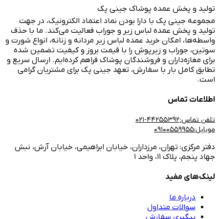
 و پخش عمده پوشاک جینی پک
ه جینی پک با دارا بودن نماد اعتماد الکترونیک، در جهت
 و پخش عمده لباس زیر و جوراب فعالیت می‌کند. ما با حذف
‌ها، امکان خرید عمده لباس زیر مردانه و زنانه، انواع شورت و
، جوراب و زیرپوش را با قیمت بروز و کیفیت تضمین شده
غازه‌داران و فروشندگان پوشاک فراهم کرده‌ایم. ارسال سریع و
 کامل بار با سفارش، تعهد جینی پک برای مشتریان گرامی
ات تماس
تماس:
44255392-۰۲۱
091
مرکزی:
تهران، مرزداران، خیابان ابراهیمی، خیابان آرش، نبش
م، پلاک ۱۱، واحد ۱
های مفید
درباره ما
سوالات متداول
پیگیری سفارش