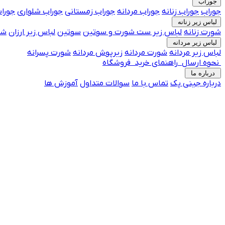
جوراب
جوراب
جوراب زنانه
جوراب مردانه
جوراب زمستانی
جوراب شلواری
جوراب
لباس زیر زنانه
شورت زنانه
لباس زیر
ست شورت و سوتین
سوتین
لباس زیر ارزان
شو
لباس زیر مردانه
لباس زیر مردانه
شورت مردانه
زیرپوش مردانه
شورت پسرانه
نحوه ارسال
راهنمای خرید
فروشگاه
درباره ما
درباره جینی پک
تماس با ما
جوراب فانتزی پرفروش
سوالات متداول
آموزش ها