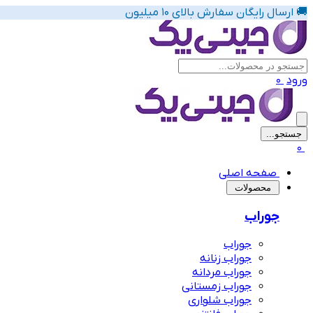
🚚 ارسال رایگان سفارش بالای 10 میلیون
ورود
0
جستجو...
پیشنهاد های لباس زیر زنانه
0
صفحه اصلی
‌محصولات
جوراب
جوراب
جوراب زنانه
جوراب مردانه
جوراب زمستانی
جوراب شلواری