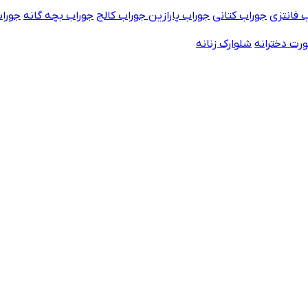
 فانتزی
جوراب کتانی
جوراب پارازین
جوراب کالج
جوراب بچه گانه
جورا
رت دخترانه
شلوارک زنانه