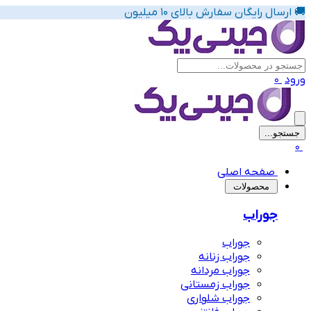
🚚 ارسال رایگان سفارش بالای 10 میلیون
ورود
0
جستجو...
پیشنهاد های لباس زیر زنانه
0
صفحه اصلی
‌محصولات
جوراب
جوراب
جوراب زنانه
جوراب مردانه
جوراب زمستانی
جوراب شلواری