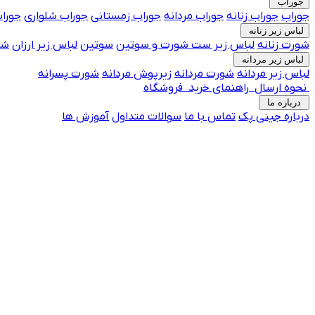
جوراب
جوراب
جوراب زنانه
جوراب مردانه
جوراب زمستانی
جوراب شلواری
جوراب
لباس زیر زنانه
شورت زنانه
لباس زیر
ست شورت و سوتین
سوتین
لباس زیر ارزان
شو
لباس زیر مردانه
لباس زیر مردانه
شورت مردانه
زیرپوش مردانه
شورت پسرانه
نحوه ارسال
راهنمای خرید
فروشگاه
درباره ما
درباره جینی پک
تماس با ما
جوراب فانتزی پرفروش
سوالات متداول
آموزش ها