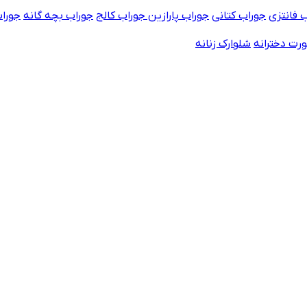
 فانتزی
جوراب کتانی
جوراب پارازین
جوراب کالج
جوراب بچه گانه
جورا
رت دخترانه
شلوارک زنانه