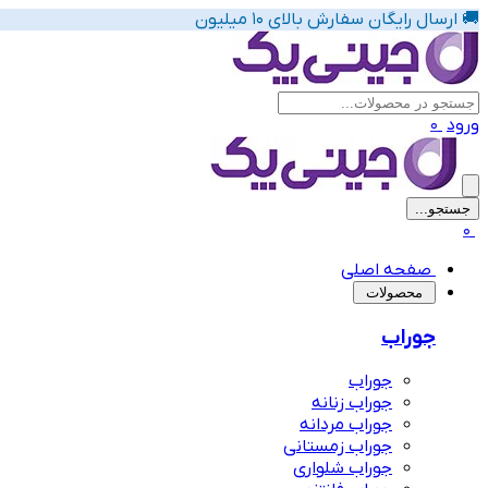
🚚 ارسال رایگان سفارش بالای 10 میلیون
ورود
0
جستجو...
پیشنهاد های لباس زیر زنانه
0
صفحه اصلی
‌محصولات
جوراب
جوراب
جوراب زنانه
جوراب مردانه
جوراب زمستانی
جوراب شلواری