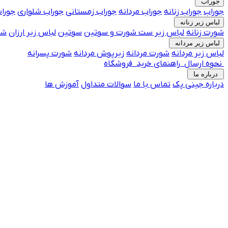
جوراب
جوراب
جوراب زنانه
جوراب مردانه
جوراب زمستانی
جوراب شلواری
جوراب
لباس زیر زنانه
شورت زنانه
لباس زیر
ست شورت و سوتین
سوتین
لباس زیر ارزان
شو
لباس زیر مردانه
لباس زیر مردانه
شورت مردانه
زیرپوش مردانه
شورت پسرانه
نحوه ارسال
راهنمای خرید
فروشگاه
درباره ما
درباره جینی پک
تماس با ما
جوراب فانتزی پرفروش
سوالات متداول
آموزش ها