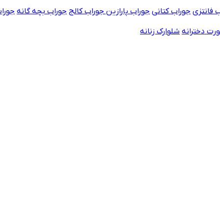
 فانتزی
جوراب کتانی
جوراب پارازین
جوراب کالج
جوراب بچه گانه
جورا
رت دخترانه
شلوارک زنانه