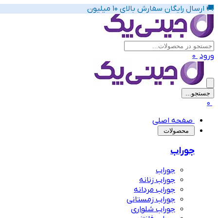
🚚 ارسال رایگان سفارش بالای 10 میلیون
ورود
0
جستجو...
پیشنهاد های لباس زیر زنانه
0
صفحه اصلی
‌محصولات
جوراب
جوراب
جوراب زنانه
جوراب مردانه
جوراب زمستانی
جوراب شلواری