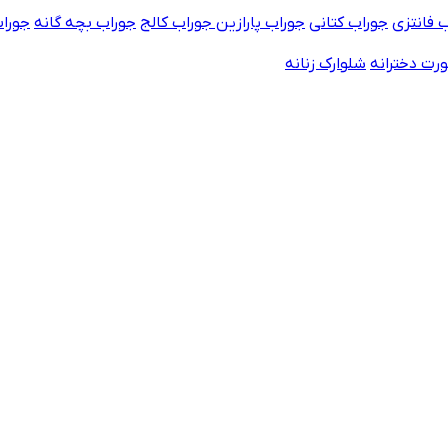
 فانتزی
جوراب کتانی
جوراب پارازین
جوراب کالج
جوراب بچه گانه
جورا
رت دخترانه
شلوارک زنانه