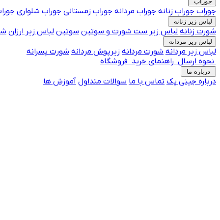
جوراب
جوراب
جوراب زنانه
جوراب مردانه
جوراب زمستانی
جوراب شلواری
جوراب
لباس زیر زنانه
شورت زنانه
لباس زیر
ست شورت و سوتین
سوتین
لباس زیر ارزان
شو
لباس زیر مردانه
لباس زیر مردانه
شورت مردانه
زیرپوش مردانه
شورت پسرانه
نحوه ارسال
راهنمای خرید
فروشگاه
درباره ما
درباره جینی پک
تماس با ما
جوراب فانتزی پرفروش
سوالات متداول
آموزش ها