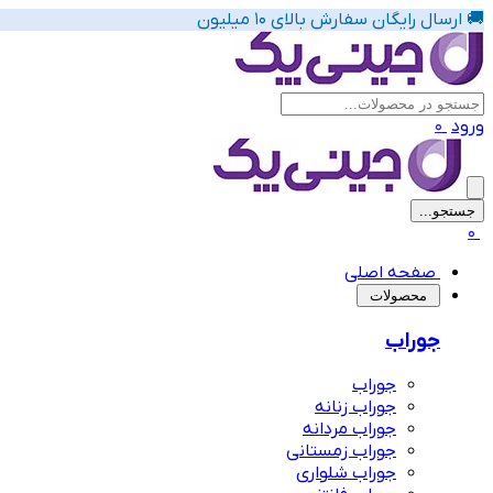
🚚 ارسال رایگان سفارش بالای 10 میلیون
ورود
0
جستجو...
پیشنهاد های لباس زیر زنانه
0
صفحه اصلی
‌محصولات
جوراب
جوراب
جوراب زنانه
جوراب مردانه
جوراب زمستانی
جوراب شلواری