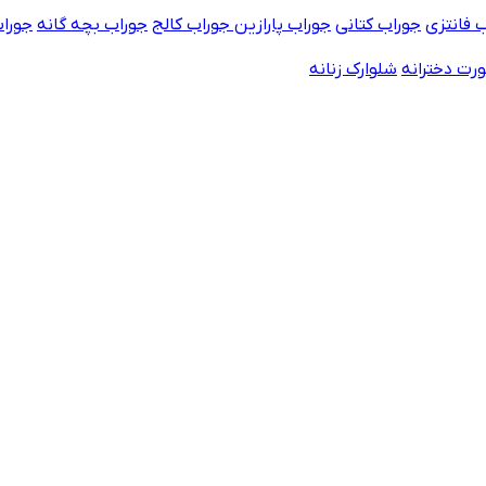
 فانتزی
جوراب کتانی
جوراب پارازین
جوراب کالج
جوراب بچه گانه
جورا
رت دخترانه
شلوارک زنانه