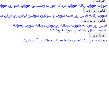
جوراب
جوراب
جوراب زنانه
جوراب مردانه
جوراب زمستانی
جوراب شلواری
جوراب
لباس زیر زنانه
شورت زنانه
لباس زیر
ست شورت و سوتین
سوتین
لباس زیر ارزان
شو
لباس زیر مردانه
لباس زیر مردانه
شورت مردانه
زیرپوش مردانه
شورت پسرانه
نحوه ارسال
راهنمای خرید
فروشگاه
درباره ما
درباره جینی پک
تماس با ما
جوراب فانتزی پرفروش
سوالات متداول
آموزش ها