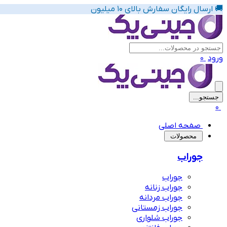
🚚 ارسال رایگان سفارش بالای 10 میلیون
ورود
0
جستجو...
پیشنهاد های لباس زیر زنانه
0
صفحه اصلی
‌محصولات
جوراب
جوراب
جوراب زنانه
جوراب مردانه
جوراب زمستانی
جوراب شلواری