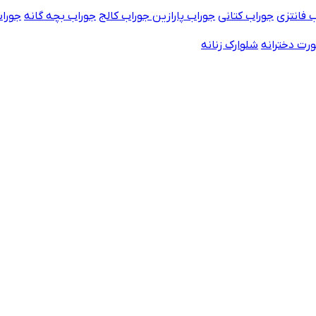
 فانتزی
جوراب کتانی
جوراب پارازین
جوراب کالج
جوراب بچه گانه
جورا
رت دخترانه
شلوارک زنانه