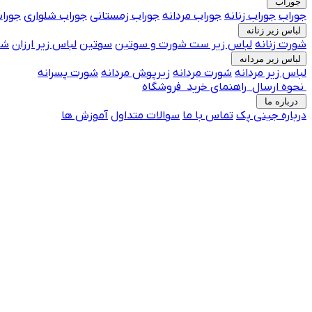
جوراب
جوراب
جوراب زنانه
جوراب مردانه
جوراب زمستانی
جوراب شلواری
جوراب
لباس زیر زنانه
شورت زنانه
لباس زیر
ست شورت و سوتین
سوتین
لباس زیر ارزان
شو
لباس زیر مردانه
لباس زیر مردانه
شورت مردانه
زیرپوش مردانه
شورت پسرانه
نحوه ارسال
راهنمای خرید
فروشگاه
درباره ما
درباره جینی پک
تماس با ما
جوراب فانتزی پرفروش
سوالات متداول
آموزش ها