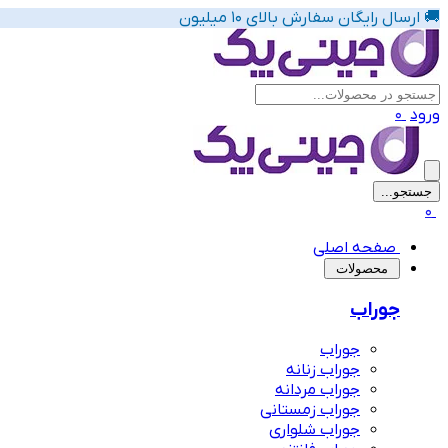
🚚 ارسال رایگان سفارش بالای 10 میلیون
ورود
0
جستجو...
پیشنهاد های لباس زیر زنانه
0
صفحه اصلی
‌محصولات
جوراب
جوراب
جوراب زنانه
جوراب مردانه
جوراب زمستانی
جوراب شلواری