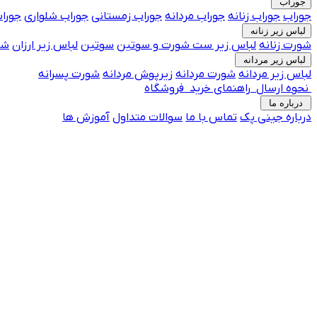
جوراب
جوراب
جوراب زنانه
جوراب مردانه
جوراب زمستانی
جوراب شلواری
جوراب
لباس زیر زنانه
شورت زنانه
لباس زیر
ست شورت و سوتین
سوتین
لباس زیر ارزان
شو
لباس زیر مردانه
لباس زیر مردانه
شورت مردانه
زیرپوش مردانه
شورت پسرانه
نحوه ارسال
راهنمای خرید
فروشگاه
درباره ما
درباره جینی پک
تماس با ما
جوراب فانتزی پرفروش
سوالات متداول
آموزش ها