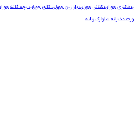
 فانتزی
جوراب کتانی
جوراب پارازین
جوراب کالج
جوراب بچه گانه
جورا
رت دخترانه
شلوارک زنانه