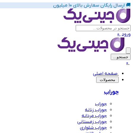
🚚 ارسال رایگان سفارش بالای 10 میلیون
ورود
0
جستجو...
پیشنهاد های لباس زیر زنانه
0
صفحه اصلی
‌محصولات
جوراب
جوراب
جوراب زنانه
جوراب مردانه
جوراب زمستانی
جوراب شلواری