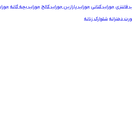
 فانتزی
جوراب کتانی
جوراب پارازین
جوراب کالج
جوراب بچه گانه
جورا
رت دخترانه
شلوارک زنانه