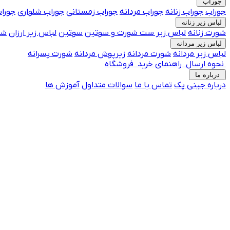
جوراب
جوراب
جوراب زنانه
جوراب مردانه
جوراب زمستانی
جوراب شلواری
جوراب
لباس زیر زنانه
شورت زنانه
لباس زیر
ست شورت و سوتین
سوتین
لباس زیر ارزان
شو
لباس زیر مردانه
لباس زیر مردانه
شورت مردانه
زیرپوش مردانه
شورت پسرانه
نحوه ارسال
راهنمای خرید
فروشگاه
درباره ما
درباره جینی پک
تماس با ما
جوراب فانتزی پرفروش
سوالات متداول
آموزش ها